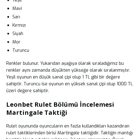
Yeşil
Mavi
Sarı
Kırmızı
Siyah
Mor
Turuncu
Renkler bulunur. Yukarıdan aşağıya olarak sıraladığımız bu
renkler aynı zamanda düşükten yükseğe olarak sıralanmıştır.
Yeşil oyunun en düşük sanal çipi olup 1 TL gibi bir değere
sahiptir. Turuncu ise oyunun en yüksek sanal çipi olup 1000 TL
üzeri değere sahiptir.
Leonbet Rulet Bölümü İncelemesi
Martingale Taktiği
Rulet oyununda oyuncuların en fazla kullandıkları kazandıran
rulet taktiklerinden birisi Martingale taktiğidir. Taktiğin mantığı