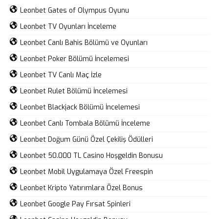
Leonbet Gates of Olympus Oyunu
Leonbet TV Oyunları İnceleme
Leonbet Canlı Bahis Bölümü ve Oyunları
Leonbet Poker Bölümü İncelemesi
Leonbet TV Canlı Maç İzle
Leonbet Rulet Bölümü İncelemesi
Leonbet Blackjack Bölümü İncelemesi
Leonbet Canlı Tombala Bölümü İnceleme
Leonbet Doğum Günü Özel Çekiliş Ödülleri
Leonbet 50.000 TL Casino Hoşgeldin Bonusu
Leonbet Mobil Uygulamaya Özel Freespin
Leonbet Kripto Yatırımlara Özel Bonus
Leonbet Google Pay Fırsat Spinleri