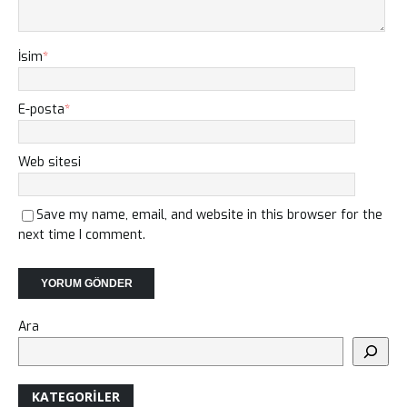
İsim
*
E-posta
*
Web sitesi
Save my name, email, and website in this browser for the
next time I comment.
Ara
KATEGORILER