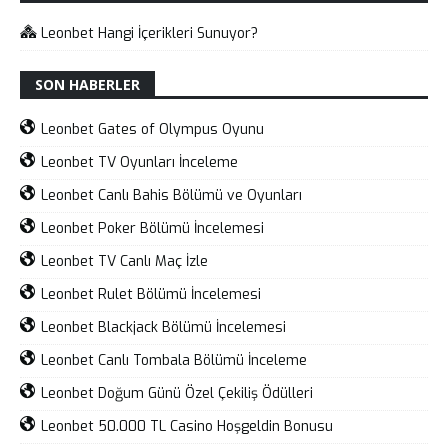
Leonbet Hangi İçerikleri Sunuyor?
SON HABERLER
Leonbet Gates of Olympus Oyunu
Leonbet TV Oyunları İnceleme
Leonbet Canlı Bahis Bölümü ve Oyunları
Leonbet Poker Bölümü İncelemesi
Leonbet TV Canlı Maç İzle
Leonbet Rulet Bölümü İncelemesi
Leonbet Blackjack Bölümü İncelemesi
Leonbet Canlı Tombala Bölümü İnceleme
Leonbet Doğum Günü Özel Çekiliş Ödülleri
Leonbet 50.000 TL Casino Hoşgeldin Bonusu