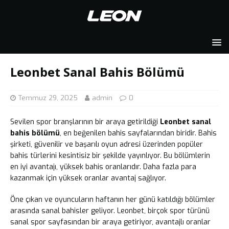
Leonbet Sanal Bahis Bölümü
Temmuz 29, 2025
admin
0
Sevilen spor branşlarının bir araya getirildiği
Leonbet sanal
bahis bölümü
, en beğenilen bahis sayfalarından biridir. Bahis
şirketi, güvenilir ve başarılı oyun adresi üzerinden popüler
bahis türlerini kesintisiz bir şekilde yayınlıyor. Bu bölümlerin
en iyi avantajı, yüksek bahis oranlarıdır. Daha fazla para
kazanmak için yüksek oranlar avantaj sağlıyor.
Öne çıkan ve oyuncuların haftanın her günü katıldığı bölümler
arasında sanal bahisler geliyor. Leonbet, birçok spor türünü
sanal spor sayfasından bir araya getiriyor, avantajlı oranlar